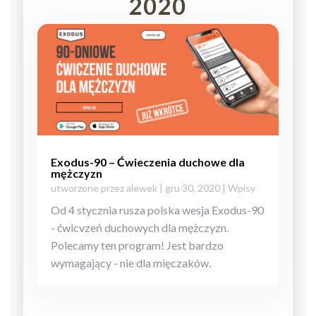
2020
Exodus-90 – Ćwieczenia duchowe dla
mężczyzn
utworzone przez
alewek
|
gru 30, 2020
|
Wpisy
Od 4 stycznia rusza polska wesja Exodus-90
- ćwicvzeń duchowych dla mężczyzn.
Polecamy ten program! Jest bardzo
wymagający - nie dla mięczaków.