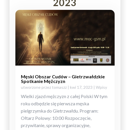
2023
Męski Obszar Cudów – Gietrzwałdzkie
Spotkanie Mężczyzn
utworzone przez
tomaszz
|
kwi 17, 2023
|
Wpisy
Wielki zjazd mężczyzn z całej Polski W tym
roku odbędzie się pierwsza męska
pielgrzymka do Gietrzwałdu. Program:
Ołtarz Polowy: 10:00 Rozpoczęcie,
przywitanie, sprawy organizacyjne,