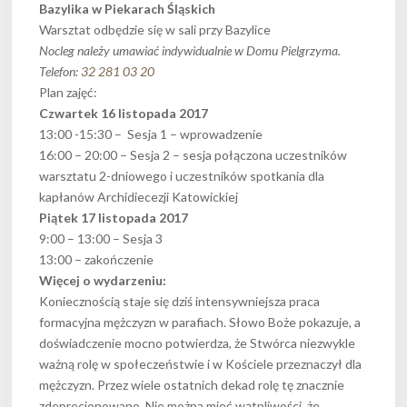
Bazylika w Piekarach Śląskich
Warsztat odbędzie się w sali przy Bazylice
Nocleg należy umawiać indywidualnie w Domu Pielgrzyma.
Telefon:
32 281 03 20
Plan zajęć:
Czwartek 16 listopada 2017
13:00 -15:30 – Sesja 1 – wprowadzenie
16:00 – 20:00 – Sesja 2 – sesja połączona uczestników
warsztatu 2-dniowego i uczestników spotkania dla
kapłanów Archidiecezji Katowickiej
Piątek 17 listopada 2017
9:00 – 13:00 – Sesja 3
13:00 – zakończenie
Więcej o wydarzeniu:
Koniecznością staje się dziś intensywniejsza praca
formacyjna mężczyzn w parafiach. Słowo Boże pokazuje, a
doświadczenie mocno potwierdza, że Stwórca niezwykle
ważną rolę w społeczeństwie i w Kościele przeznaczył dla
mężczyzn. Przez wiele ostatnich dekad rolę tę znacznie
zdeprecjonowano. Nie można mieć wątpliwości, że