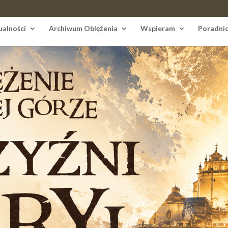
ualności
Archiwum Oblężenia
Wspieram
Poradni