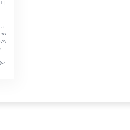
21
|
pa
 po
owy
z
 (w