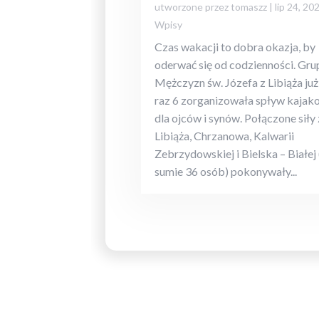
utworzone przez
tomaszz
|
lip 24, 20
Wpisy
Czas wakacji to dobra okazja, by
oderwać się od codzienności. Gru
Mężczyzn św. Józefa z Libiąża już
raz 6 zorganizowała spływ kajak
dla ojców i synów. Połączone siły 
Libiąża, Chrzanowa, Kalwarii
Zebrzydowskiej i Bielska – Białej
sumie 36 osób) pokonywały...