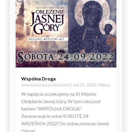
Wspólna Droga
utworzone przez
krzysztof
|
maj 31, 2022
|
Wpisy
W napięciu oczekujemy na VI Męskie
Oblężenie Jasnej Góry. W tym roku pod
hasłem "WSPÓLNA DROGA".
Zarezerwujcie sobie SOBOTĘ 24
WRZEŚNIA 2022! Do zobaczenia na Jasnej
Górze!