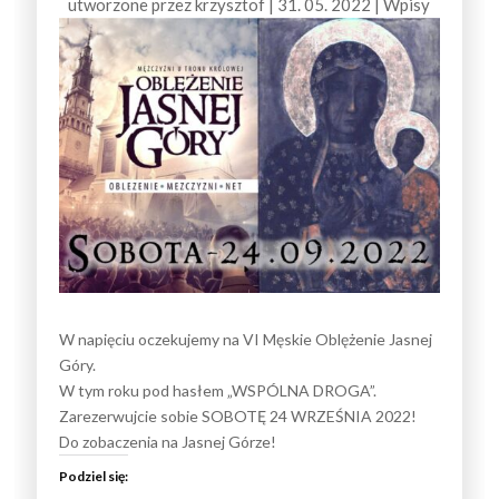
utworzone przez
krzysztof
|
31. 05. 2022
|
Wpisy
W napięciu oczekujemy na VI Męskie Oblężenie Jasnej
Góry.
W tym roku pod hasłem „WSPÓLNA DROGA”.
Zarezerwujcie sobie SOBOTĘ 24 WRZEŚNIA 2022!
Do zobaczenia na Jasnej Górze!
Podziel się: