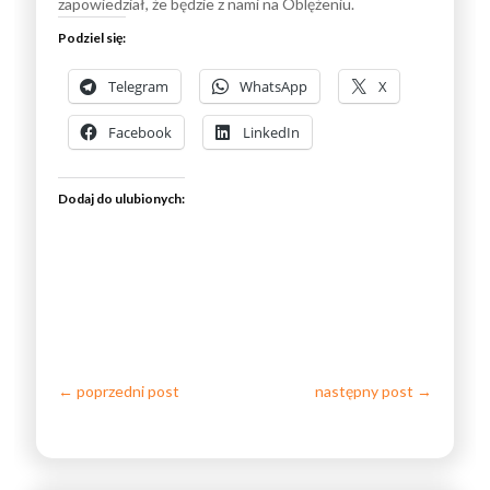
zapowiedział, że będzie z nami na Oblężeniu.
Podziel się:
Telegram
WhatsApp
X
Facebook
LinkedIn
Dodaj do ulubionych:
←
poprzedni post
następny post
→