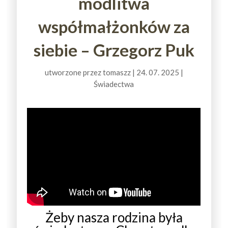
modlitwa
współmałżonków za
siebie – Grzegorz Puk
utworzone przez
tomaszz
|
24. 07. 2025
|
Świadectwa
Żeby nasza rodzina była