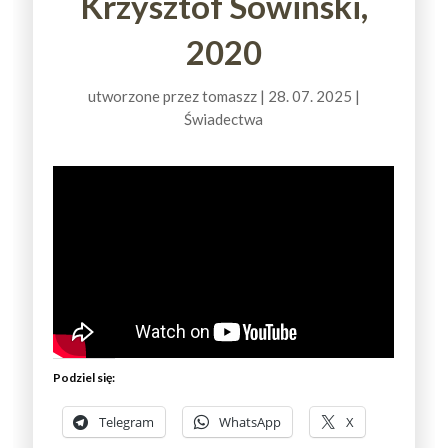
Krzysztof Sowiński,
2020
utworzone przez
tomaszz
|
28. 07. 2025
|
Świadectwa
Podziel się:
Telegram
WhatsApp
X