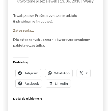
utworzone przez
alewek
|
13. 06. 2018
|
Wpisy
Trwają zapisy. Prośba o zgłaszanie udziału
(indywidualnie i grupowo).
Zgłoszenia…
Dla zgłoszonych uczestników przygotowujemy
pakiety uczestnika.
Podziel się:
Telegram
WhatsApp
X
Facebook
LinkedIn
Dodaj do ulubionych: