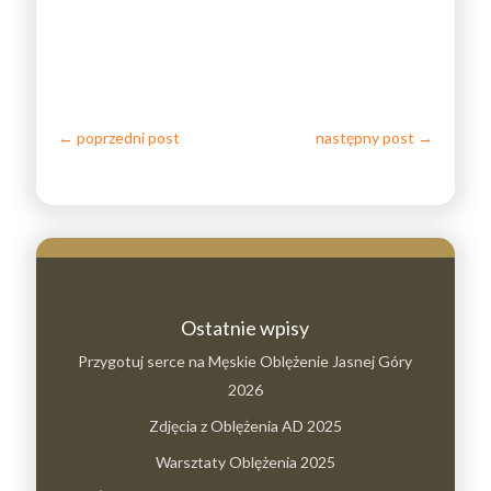
←
poprzedni post
następny post
→
Ostatnie wpisy
Przygotuj serce na Męskie Oblężenie Jasnej Góry
2026
Zdjęcia z Oblężenia AD 2025
Warsztaty Oblężenia 2025