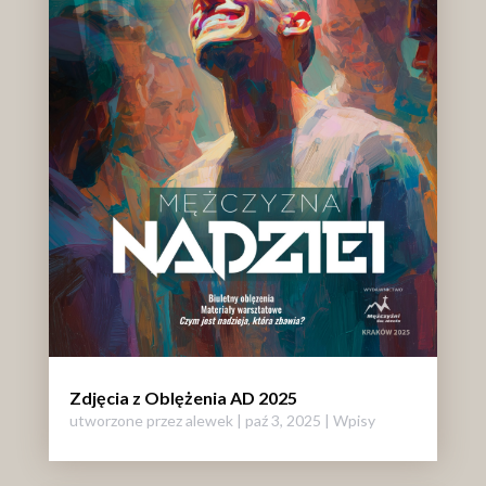
Zdjęcia z Oblężenia AD 2025
utworzone przez
alewek
|
paź 3, 2025
|
Wpisy