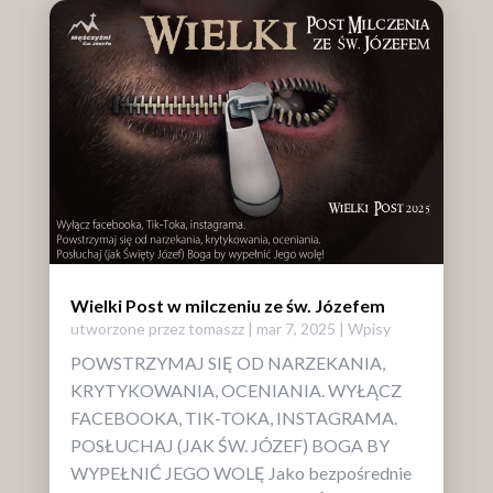
Wielki Post w milczeniu ze św. Józefem
utworzone przez
tomaszz
|
mar 7, 2025
|
Wpisy
POWSTRZYMAJ SIĘ OD NARZEKANIA,
KRYTYKOWANIA, OCENIANIA. WYŁĄCZ
FACEBOOKA, TIK-TOKA, INSTAGRAMA.
POSŁUCHAJ (JAK ŚW. JÓZEF) BOGA BY
WYPEŁNIĆ JEGO WOLĘ Jako bezpośrednie