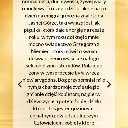
normalności, duchowości, żywej wiary
i modlitwy. To czego dziś brakuje na co
dzień na emigracji można znaleźć na
Jasnej Górze, taki wyjazd jest jak
pigułka, która daje energię na resztę
roku, w tym roku dotknęło mnie
mocno świadectwo Grzegorza z
Niemiec, który mówił o swoim
doświadczeniu wyjścia z nałogu
seksoholizmu i sterydów. Rola jego
żony w tym procesie była wręcz
niewiarygodna, Bóg przypomniał mi o
tym jak bardzo moje życie uległo
zmianie dzięki kobietom, najpierw
dziewczynie a potem żonie, dzięki
której dziś jestem już innym,
chciałbym powiedzieć lepszym
Człowiekiem, kobiety które