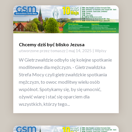
Chcemy dziś być blisko Jezusa
utworzone przez
tomaszz
|
maj 14, 2025
|
Wpisy
W Gietrzwałdzie odbyło się kolejne spotkanie
modlitewne dla mężczyzn. - Gietrzwałdzka
Strefa Mocy czyli gietrzwałdzkie spotkania
mężczyzn, to owoc modlitwy wielu osób
wspólnot. Spotykamy się, by się umocnić,
ożywić wiarę i stać się oparciem dla
wszystkich, którzy tego...