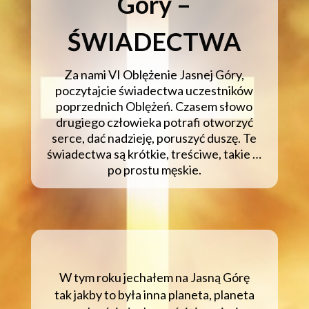
Góry –
ŚWIADECTWA
Za nami VI Oblężenie Jasnej Góry,
poczytajcie świadectwa uczestników
poprzednich Oblężeń. Czasem słowo
drugiego człowieka potrafi otworzyć
serce, dać nadzieję, poruszyć duszę. Te
świadectwa są krótkie, treściwe, takie …
po prostu męskie.
W tym roku jechałem na Jasną Górę
tak jakby to była inna planeta, planeta