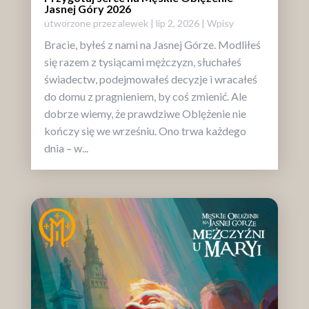
Jasnej Góry 2026
utworzone przez
alewek
|
lip 2, 2026
|
Wpisy
Bracie, byłeś z nami na Jasnej Górze. Modliłeś
się razem z tysiącami mężczyzn, słuchałeś
świadectw, podejmowałeś decyzje i wracałeś
do domu z pragnieniem, by coś zmienić. Ale
dobrze wiemy, że prawdziwe Oblężenie nie
kończy się we wrześniu. Ono trwa każdego
dnia – w...