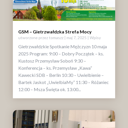
GSM – Gietrzwałdzka Strefa Mocy
utworzone przez
tomaszz
|
maj 7, 2025
|
Wpisy
Gietrzwałdzkie Spotkanie Mężczyzn 10 maja
2025 Program: 9:00 – Dobry Początek – ks.
Kustosz Przemysław Soboń 9:30 –
Konferencja – ks. Przemysław „Kawa”
Kawecki SDB – Berlin 10:30 – Uwielbienie –
Bartek Jaskot „UwielbiaMy” 11:30 – Różaniec
12:00 – Msza Święta ok. 13:00...