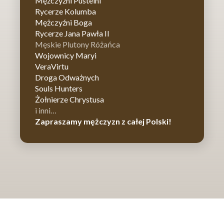
Mężczyźni Pustelni
Rycerze Kolumba
Mężczyźni Boga
Rycerze Jana Pawła II
Męskie Plutony Różańca
Wojownicy Maryi
VeraVirtu
Droga Odważnych
Souls Hunters
Żołnierze Chrystusa
i inni…
Zapraszamy mężczyzn z całej Polski!