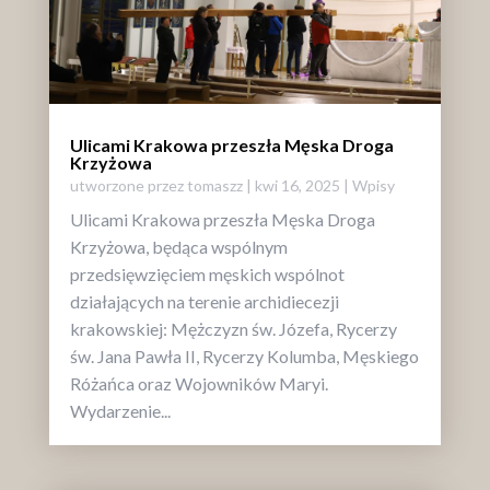
Ulicami Krakowa przeszła Męska Droga
Krzyżowa
utworzone przez
tomaszz
|
kwi 16, 2025
|
Wpisy
Ulicami Krakowa przeszła Męska Droga
Krzyżowa, będąca wspólnym
przedsięwzięciem męskich wspólnot
działających na terenie archidiecezji
krakowskiej: Mężczyzn św. Józefa, Rycerzy
św. Jana Pawła II, Rycerzy Kolumba, Męskiego
Różańca oraz Wojowników Maryi.
Wydarzenie...